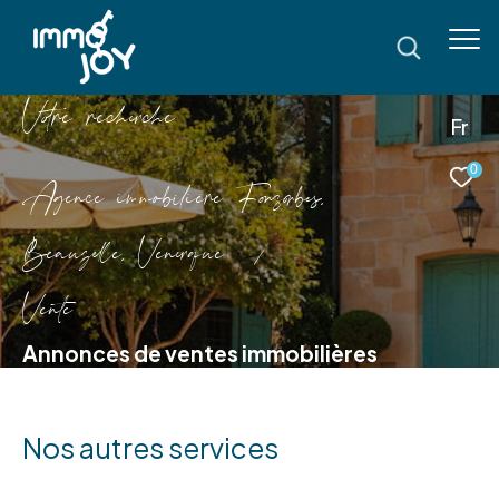
V
o
r
e
r
e
c
e
c
e
Fr
0
Agence immobilière Fonsorbes,
Beauzelle, Venerque
Vente
Annonces de ventes immobilières
Nos autres services