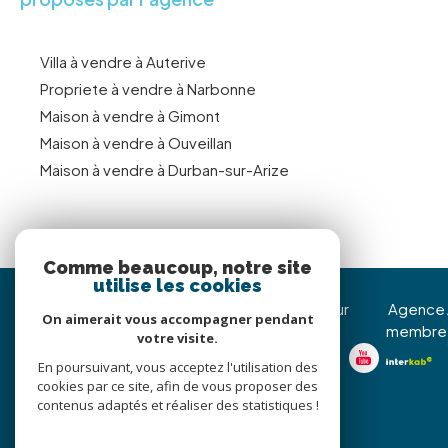
Villa à vendre à Auterive
Propriete à vendre à Narbonne
Maison à vendre à Gimont
Maison à vendre à Ouveillan
Maison à vendre à Durban-sur-Arize
Comme beaucoup, notre site
utilise les cookies
Immojoy Venerque
Nous suivre sur
Agence
On aimerait vous accompagner pendant
membre
votre visite.
05 62 20 85 36
En poursuivant, vous acceptez l'utilisation des
christophe@immojoy.com
cookies par ce site, afin de vous proposer des
8 Avenue Jean Pierre
contenus adaptés et réaliser des statistiques !
d’Assezat
31810
venerque