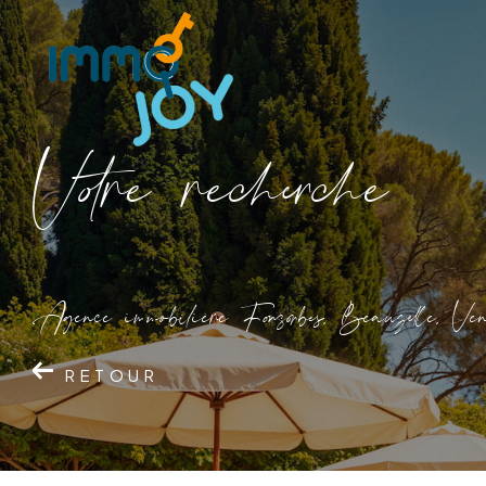
V
o
r
e
r
e
c
e
c
e
Agence immobilière Fonsorbes, Beauzelle, Ven
RETOUR