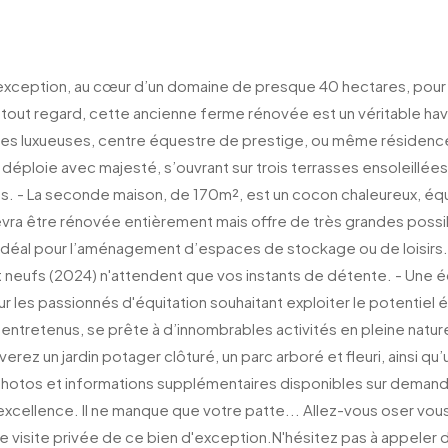
ception, au cœur d’un domaine de presque 40 hectares, pour un
de tout regard, cette ancienne ferme rénovée est un véritable ha
ôtes luxueuses, centre équestre de prestige, ou même résiden
 déploie avec majesté, s’ouvrant sur trois terrasses ensoleillée
es. - La seconde maison, de 170m², est un cocon chaleureux, éq
vra être rénovée entièrement mais offre de très grandes possib
 idéal pour l’aménagement d’espaces de stockage ou de loisirs.
t neufs (2024) n'attendent que vos instants de détente. - Une é
 les passionnés d'équitation souhaitant exploiter le potentiel é
retenus, se prête à d’innombrables activités en pleine nature.
uverez un jardin potager clôturé, un parc arboré et fleuri, ainsi q
Photos et informations supplémentaires disponibles sur demande
ellence. Il ne manque que votre patte... Allez-vous oser vous 
e visite privée de ce bien d'exception.N'hésitez pas à appeler