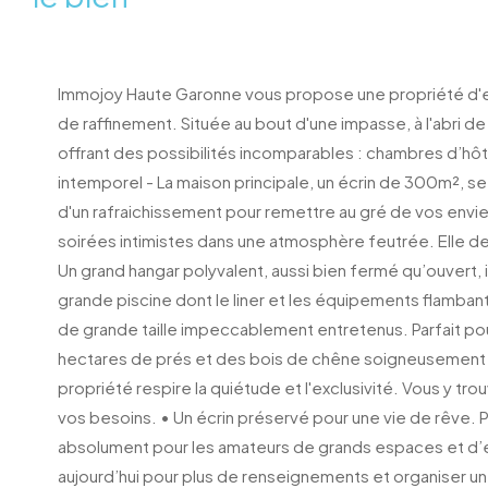
Immojoy Haute Garonne vous propose une propriété d'ex
de raffinement. Située au bout d'une impasse, à l'abri 
offrant des possibilités incomparables : chambres d’h
intemporel - La maison principale, un écrin de 300m², se
d'un rafraichissement pour remettre au gré de vos envi
soirées intimistes dans une atmosphère feutrée. Elle de
Un grand hangar polyvalent, aussi bien fermé qu’ouvert,
grande piscine dont le liner et les équipements flamban
de grande taille impeccablement entretenus. Parfait pour
hectares de prés et des bois de chêne soigneusement ent
propriété respire la quiétude et l'exclusivité. Vous y tro
vos besoins. • Un écrin préservé pour une vie de rêve. 
absolument pour les amateurs de grands espaces et d’exc
aujourd’hui pour plus de renseignements et organiser un