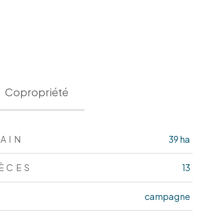
Copropriété
AIN
39 ha
IÈCES
13
campagne