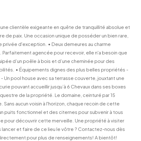
e clientèle exigeante en quête de tranquillité absolue et
vre de paix. Une occasion unique de posséder un bien rare,
ce privée d'exception. • Deux demeures au charme
s. Parfaitement agencée pour recevoir, elle n'a besoin que
uipée d’un poêle à bois et d’une cheminée pour des
ilités. • Équipements dignes des plus belles propriétés -
 - Un pool house avec sa terrasse couverte, jouxtant une
curie pouvant accueillir jusqu’à 6 Chevaux dans ses boxes
questre de la propriété. Le domaine, ceinturé par 15
 Sans aucun voisin à l'horizon, chaque recoin de cette
u’un puits fonctionnel et des citernes pour subvenir à tous
 pour découvrir cette merveille. Une propriété à visiter
lancer et faire de ce lieu le vôtre ? Contactez-nous dès
 directement pour plus de renseignements! A bientôt!