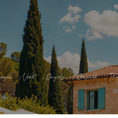
erque
Vente
Puycelsi
Propriete
T1