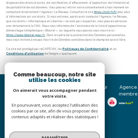
disposez des droits d’accès, de rectification, d’effacement, d’opposition, de limitation et
de portabilité de vos données. Vous pouvez retirer votre consentement à tout moment en
contactant directement l’Agence / Le Réseau. Consultez le site
https://cnil.fr/fr
pour plus
d’informations sur vos droits. Si vous estimez, après avoir contacté l'Agence / le Réseau,
que vos droits « Informatique et Libertés » ne sont pas respectés, vous pouvez adresser
une réclamation à la CNIL. Nous vous informons de l’existence de la liste d'opposition au
démarchage téléphonique « Bloctel », sur laquelle vous pouvez vous inscrire ici :
https://www.bloctel.gouv.fr
. Dans le cadre de la protection des Données personnelles,
nous vous invitons à ne pas inscrire de Données sensibles dans le champ de saisie libre.
Ce site est protégé par reCAPTCHA, les
Politiques de Confidentialité
et es
Conditions d'utilisation
de Google s'appliquent.
Comme beaucoup, notre site
utilise les cookies
Immojoy Venerque
Nous suivre sur
Agence
On aimerait vous accompagner pendant
membre
votre visite.
05 62 20 85 36
En poursuivant, vous acceptez l'utilisation des
christophe@immojoy.com
cookies par ce site, afin de vous proposer des
8 Avenue Jean Pierre
contenus adaptés et réaliser des statistiques !
d’Assezat
31810
venerque
PARAMÉTRER