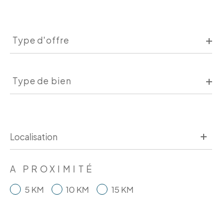
Type
d'offre
Type d'offre
Type
de
Type de bien
bien
A PROXIMITÉ
5 KM
10 KM
15 KM