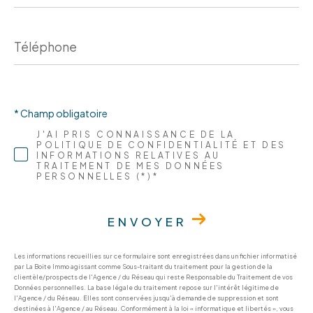
Téléphone
* Champ obligatoire
J'AI PRIS CONNAISSANCE DE LA
POLITIQUE DE CONFIDENTIALITÉ ET DES
INFORMATIONS RELATIVES AU
TRAITEMENT DE MES DONNÉES
PERSONNELLES (*)*
ENVOYER
Les informations recueillies sur ce formulaire sont enregistrées dans un fichier informatisé
par La Boite Immo agissant comme Sous-traitant du traitement pour la gestion de la
clientèle/prospects de l'Agence / du Réseau qui reste Responsable du Traitement de vos
Données personnelles. La base légale du traitement repose sur l'intérêt légitime de
l'Agence / du Réseau. Elles sont conservées jusqu'à demande de suppression et sont
destinées à l'Agence / au Réseau. Conformément à la loi « informatique et libertés », vous