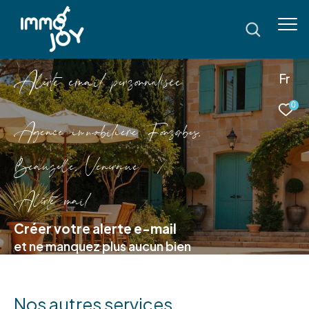
A
l
e
t
e
e
m
a
i
p
e
s
o
n
a
i
é
e
Fr
0
Agence immobilière Fonsorbes,
Beauzelle, Venerque
Alerte mail
Créer votre alerte e-mail
et ne manquez plus aucun bien
Nos autres services