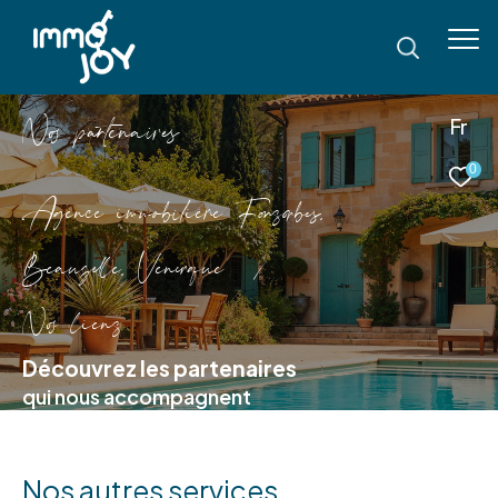
N
o
p
a
t
e
n
a
i
e
Fr
0
Agence immobilière Fonsorbes,
Beauzelle, Venerque
Nos liens
Découvrez les partenaires
qui nous accompagnent
Nos autres services