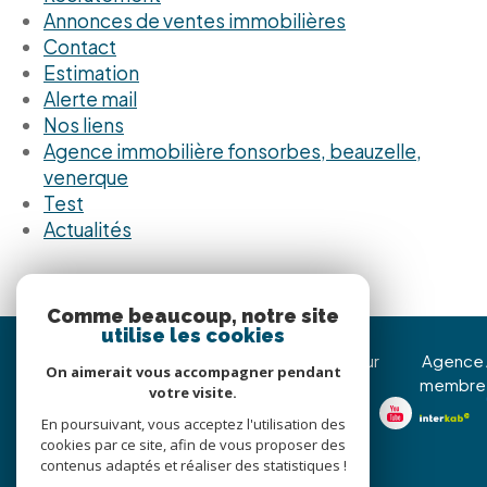
annonces de ventes immobilières
contact
estimation
alerte mail
nos liens
agence immobilière fonsorbes, beauzelle,
venerque
test
actualités
Comme beaucoup, notre site
utilise les cookies
Immojoy Venerque
Nous suivre sur
Agence
On aimerait vous accompagner pendant
membre
votre visite.
05 62 20 85 36
En poursuivant, vous acceptez l'utilisation des
christophe@immojoy.com
cookies par ce site, afin de vous proposer des
8 Avenue Jean Pierre
contenus adaptés et réaliser des statistiques !
d’Assezat