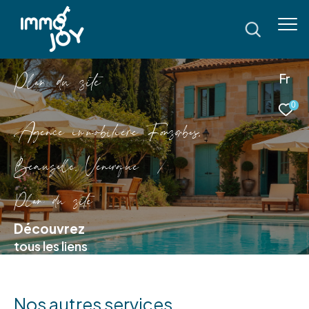
P
l
a
d
u
s
i
e
Fr
0
Agence immobilière Fonsorbes,
Beauzelle, Venerque
Plan du site
Découvrez
tous les liens
Nos autres services