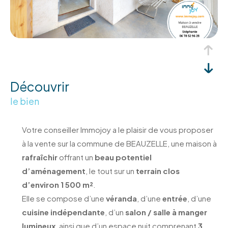
découvrir
le bien
Votre conseiller Immojoy a le plaisir de vous proposer
à la vente sur la commune de BEAUZELLE, une maison à
rafraîchir
offrant un
beau potentiel
d’aménagement
, le tout sur un
terrain clos
d’environ 1 500 m²
.
Elle se compose d’une
véranda
, d’une
entrée
, d’une
cuisine indépendante
, d’un
salon / salle à manger
lumineux
, ainsi que d’un espace nuit comprenant
3