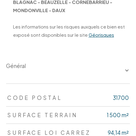
BLAGNAC - BEAUZELLE - CORNEBARRIEU -
MONDONVILLE - DAUX
Les informations sur les risques auxquels ce bien est
exposé sont disponibles sur le site
Géorisques
général
TRAD_ZEPHYR_Caracteristique
TRAD_ZEPHYR_Valeurs
CODE POSTAL
31700
SURFACE TERRAIN
1 500 m²
SURFACE LOI CARREZ
94,14 m²