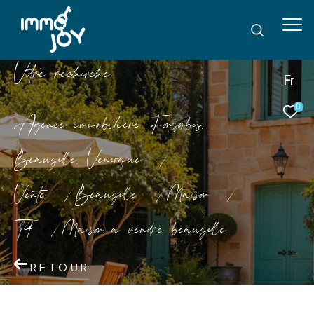
V
o
r
e
r
e
c
e
c
e
Fr
0
Agence immobilière Fonsorbes,
Beauzelle, Venerque
Vente
Beauzelle
Maison
T4
Maison a vendre beauzelle
RETOUR