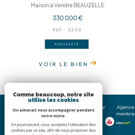
Maison à Vendre BEAUZELLE
330 000 €
REF : 5200
NOUVEAUTÉ
VOIR LE BIEN
Comme beaucoup, notre site
utilise les cookies
Immojoy Venerque
Nous suivre sur
Agence
On aimerait vous accompagner pendant
membre
votre visite.
05 62 20 85 36
En poursuivant, vous acceptez l'utilisation des
christophe@immojoy.com
cookies par ce site, afin de vous proposer des
8 Avenue Jean Pierre