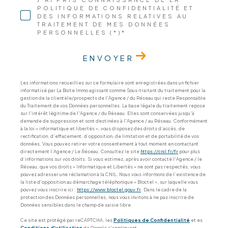
POLITIQUE DE CONFIDENTIALITÉ ET
DES INFORMATIONS RELATIVES AU
TRAITEMENT DE MES DONNÉES
PERSONNELLES (*)*
ENVOYER
Les informations recueillies sur ce formulaire sont enregistrées dans un fichier
informatisé par La Boite Immo agissant comme Sous-traitant du traitement pour la
gestion de la clientèle/prospects de l'Agence / du Réseau qui reste Responsable
du Traitement de vos Données personnelles. La base légale du traitement repose
sur l'intérêt légitime de l'Agence / du Réseau. Elles sont conservées jusqu'à
demande de suppression et sont destinées à l'Agence / au Réseau. Conformément
à la loi « informatique et libertés », vous disposez des droits d’accès, de
rectification, d’effacement, d’opposition, de limitation et de portabilité de vos
données. Vous pouvez retirer votre consentement à tout moment en contactant
directement l’Agence / Le Réseau. Consultez le site
https://cnil.fr/fr
pour plus
d’informations sur vos droits. Si vous estimez, après avoir contacté l'Agence / le
Réseau, que vos droits « Informatique et Libertés » ne sont pas respectés, vous
pouvez adresser une réclamation à la CNIL. Nous vous informons de l’existence de
la liste d'opposition au démarchage téléphonique « Bloctel », sur laquelle vous
pouvez vous inscrire ici :
https://www.bloctel.gouv.fr
. Dans le cadre de la
protection des Données personnelles, nous vous invitons à ne pas inscrire de
Données sensibles dans le champ de saisie libre.
Ce site est protégé par reCAPTCHA, les
Politiques de Confidentialité
et es
Conditions d'utilisation
de Google s'appliquent.