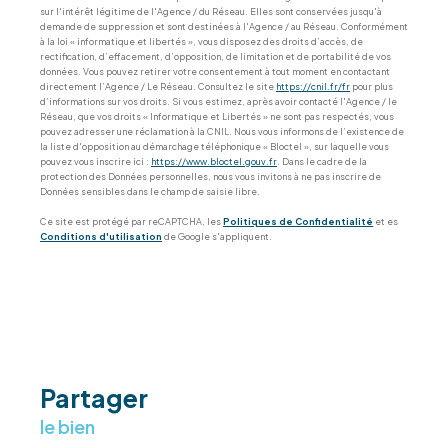
sur l'intérêt légitime de l'Agence / du Réseau. Elles sont conservées jusqu'à
demande de suppression et sont destinées à l'Agence / au Réseau. Conformément
à la loi « informatique et libertés », vous disposez des droits d’accès, de
rectification, d’effacement, d’opposition, de limitation et de portabilité de vos
données. Vous pouvez retirer votre consentement à tout moment en contactant
directement l’Agence / Le Réseau. Consultez le site
https://cnil.fr/fr
pour plus
d’informations sur vos droits. Si vous estimez, après avoir contacté l'Agence / le
Réseau, que vos droits « Informatique et Libertés » ne sont pas respectés, vous
pouvez adresser une réclamation à la CNIL. Nous vous informons de l’existence de
la liste d'opposition au démarchage téléphonique « Bloctel », sur laquelle vous
pouvez vous inscrire ici :
https://www.bloctel.gouv.fr
. Dans le cadre de la
protection des Données personnelles, nous vous invitons à ne pas inscrire de
Données sensibles dans le champ de saisie libre.
Ce site est protégé par reCAPTCHA, les
Politiques de Confidentialité
et es
Conditions d'utilisation
de Google s'appliquent.
partager
le bien