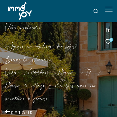
V
o
r
e
r
e
c
e
c
e
Fr
0
Agence immobilière Fonsorbes,
Beauzelle, Venerque
Vente
Montblanc
Maison
T7
Maison de village 5 chambres avec cour
privative et garage
RETOUR