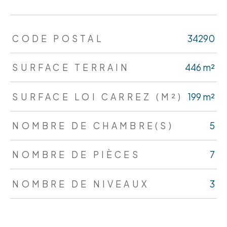
TRAD_ZEPHYR_Caracteristique
TRAD_ZEPHYR_Valeurs
CODE POSTAL
34290
SURFACE TERRAIN
446 m²
SURFACE LOI CARREZ (M²)
199 m²
NOMBRE DE CHAMBRE(S)
5
NOMBRE DE PIÈCES
7
NOMBRE DE NIVEAUX
3