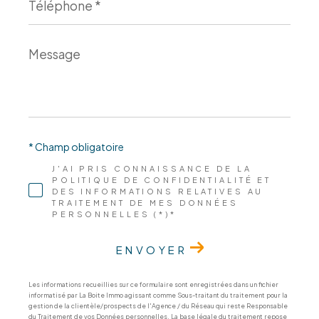
*
Message
*
* Champ obligatoire
J'AI PRIS CONNAISSANCE DE LA
POLITIQUE DE CONFIDENTIALITÉ ET
DES INFORMATIONS RELATIVES AU
TRAITEMENT DE MES DONNÉES
PERSONNELLES (*)*
ENVOYER
Les informations recueillies sur ce formulaire sont enregistrées dans un fichier
informatisé par La Boite Immo agissant comme Sous-traitant du traitement pour la
gestion de la clientèle/prospects de l'Agence / du Réseau qui reste Responsable
du Traitement de vos Données personnelles. La base légale du traitement repose