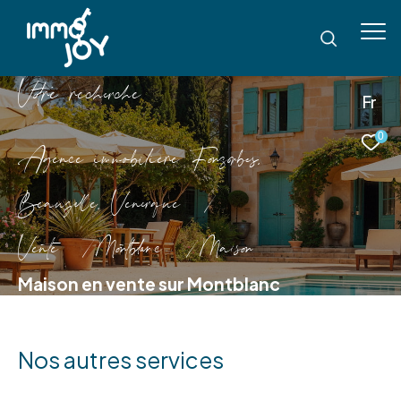
V
o
r
e
r
e
c
e
c
e
Fr
0
Agence immobilière Fonsorbes,
Beauzelle, Venerque
Vente
Montblanc
Maison
Maison en vente sur Montblanc
Nos autres services