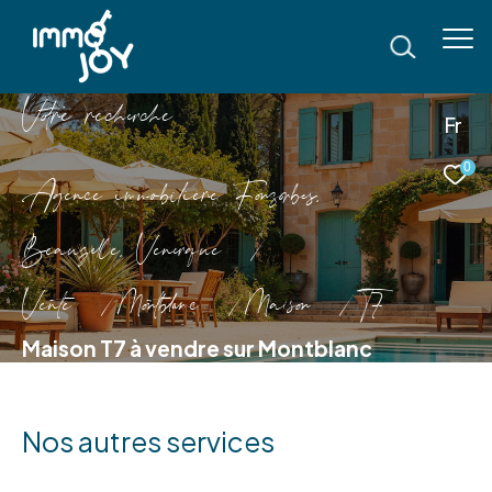
V
o
r
e
r
e
c
e
c
e
Fr
0
Agence immobilière Fonsorbes,
Beauzelle, Venerque
Vente
Montblanc
Maison
T7
Maison T7 à vendre sur Montblanc
Nos autres services