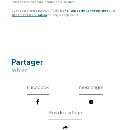
Données sensibles dans le champ de saisie libre.
Ce site est protégé par reCAPTCHA, les
Politiques de Confidentialité
et es
Conditions d'utilisation
de Google s'appliquent.
partager
le bien
Facebook
messenger
Plus de partage