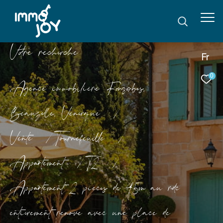
V
o
r
e
r
e
c
e
c
e
Fr
0
Agence immobilière Fonsorbes,
Beauzelle, Venerque
Vente
Tournefeuille
Appartement
T2
Appartement 2 pieces de 45m au rdc
entierement renove avec une place de