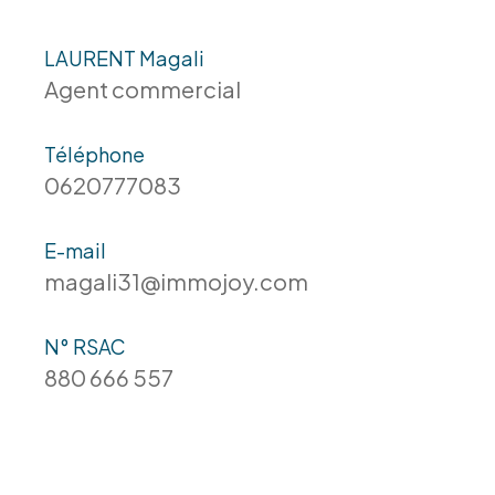
LAURENT Magali
Agent commercial
Téléphone
0620777083
E-mail
magali31@immojoy.com
N° RSAC
880 666 557