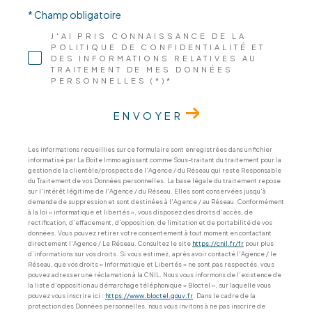
* Champ obligatoire
J'AI PRIS CONNAISSANCE DE LA
POLITIQUE DE CONFIDENTIALITÉ ET
DES INFORMATIONS RELATIVES AU
TRAITEMENT DE MES DONNÉES
PERSONNELLES (*)*
ENVOYER
Les informations recueillies sur ce formulaire sont enregistrées dans un fichier
informatisé par La Boite Immo agissant comme Sous-traitant du traitement pour la
gestion de la clientèle/prospects de l'Agence / du Réseau qui reste Responsable
du Traitement de vos Données personnelles. La base légale du traitement repose
sur l'intérêt légitime de l'Agence / du Réseau. Elles sont conservées jusqu'à
demande de suppression et sont destinées à l'Agence / au Réseau. Conformément
à la loi « informatique et libertés », vous disposez des droits d’accès, de
rectification, d’effacement, d’opposition, de limitation et de portabilité de vos
données. Vous pouvez retirer votre consentement à tout moment en contactant
directement l’Agence / Le Réseau. Consultez le site
https://cnil.fr/fr
pour plus
d’informations sur vos droits. Si vous estimez, après avoir contacté l'Agence / le
Réseau, que vos droits « Informatique et Libertés » ne sont pas respectés, vous
pouvez adresser une réclamation à la CNIL. Nous vous informons de l’existence de
la liste d'opposition au démarchage téléphonique « Bloctel », sur laquelle vous
pouvez vous inscrire ici :
https://www.bloctel.gouv.fr
. Dans le cadre de la
protection des Données personnelles, nous vous invitons à ne pas inscrire de