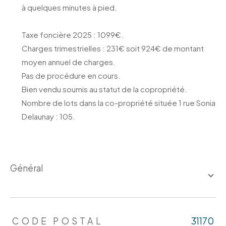
à quelques minutes à pied.
Taxe foncière 2025 : 1099€.
Charges trimestrielles : 231€ soit 924€ de montant
moyen annuel de charges.
Pas de procédure en cours.
Bien vendu soumis au statut de la copropriété.
Nombre de lots dans la co-propriété située 1 rue Sonia
Delaunay : 105.
général
TRAD_ZEPHYR_Caracteristique
TRAD_ZEPHYR_Valeurs
CODE POSTAL
31170