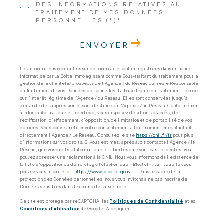
DES INFORMATIONS RELATIVES AU
TRAITEMENT DE MES DONNÉES
PERSONNELLES (*)*
ENVOYER
Les informations recueillies sur ce formulaire sont enregistrées dans un fichier
informatisé par La Boite Immo agissant comme Sous-traitant du traitement pour la
gestion de la clientèle/prospects de l'Agence / du Réseau qui reste Responsable
du Traitement de vos Données personnelles. La base légale du traitement repose
sur l'intérêt légitime de l'Agence / du Réseau. Elles sont conservées jusqu'à
demande de suppression et sont destinées à l'Agence / au Réseau. Conformément
à la loi « informatique et libertés », vous disposez des droits d’accès, de
rectification, d’effacement, d’opposition, de limitation et de portabilité de vos
données. Vous pouvez retirer votre consentement à tout moment en contactant
directement l’Agence / Le Réseau. Consultez le site
https://cnil.fr/fr
pour plus
d’informations sur vos droits. Si vous estimez, après avoir contacté l'Agence / le
Réseau, que vos droits « Informatique et Libertés » ne sont pas respectés, vous
pouvez adresser une réclamation à la CNIL. Nous vous informons de l’existence de
la liste d'opposition au démarchage téléphonique « Bloctel », sur laquelle vous
pouvez vous inscrire ici :
https://www.bloctel.gouv.fr
. Dans le cadre de la
protection des Données personnelles, nous vous invitons à ne pas inscrire de
Données sensibles dans le champ de saisie libre.
Ce site est protégé par reCAPTCHA, les
Politiques de Confidentialité
et es
Conditions d'utilisation
de Google s'appliquent.