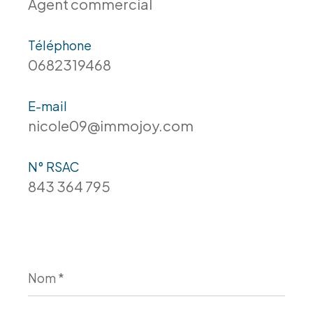
Agent commercial
Téléphone
0682319468
E-mail
nicole09@immojoy.com
N° RSAC
843 364 795
Nom
*