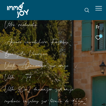
V
o
r
e
r
e
c
e
c
e
Fr
0
Agence immobilière Fonsorbes,
Beauzelle, Venerque
Vente
Daumazan sur arize
Villa
T4
Villa 90m2 daumazan sur arize
residence cazaleres sur terrain de 455m2