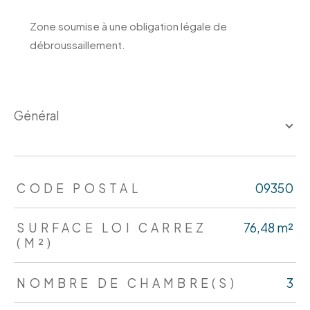
Zone soumise à une obligation légale de
débroussaillement.
général
TRAD_ZEPHYR_Caracteristique
TRAD_ZEPHYR_Valeurs
CODE POSTAL
09350
SURFACE LOI CARREZ
76,48 m²
(M²)
NOMBRE DE CHAMBRE(S)
3