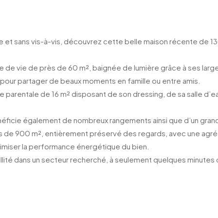
e et sans vis-à-vis, découvrez cette belle maison récente de 130
ce de vie de près de 60 m², baignée de lumière grâce à ses la
le pour partager de beaux moments en famille ou entre amis.
parentale de 16 m² disposant de son dressing, de sa salle d’eau 
énéficie également de nombreux rangements ainsi que d’un gran
lus de 900 m², entièrement préservé des regards, avec une agréa
timiser la performance énergétique du bien.
uillité dans un secteur recherché, à seulement quelques minutes