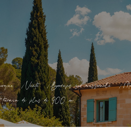
erque
Vente
Bonrepos sur aussonnelle
Ma
et terrain de plus de 900 m