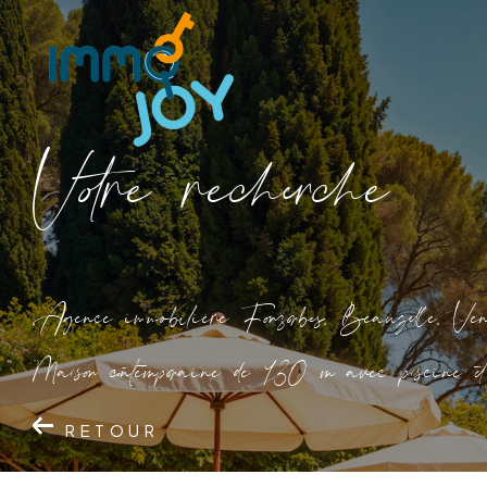
V
o
r
e
r
e
c
e
c
e
Agence immobilière Fonsorbes, Beauzelle, Ven
Maison contemporaine de 130 m avec piscine 
RETOUR