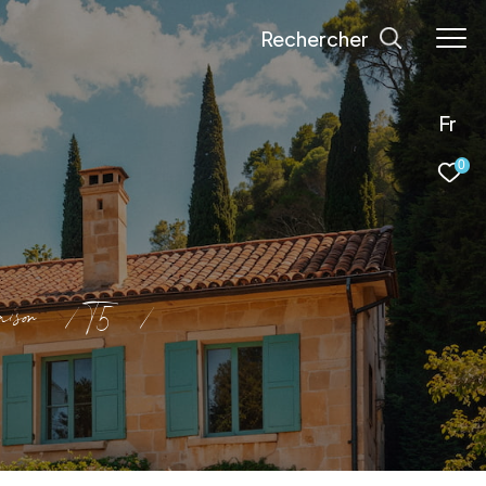
Rechercher
Fr
0
ison
T5