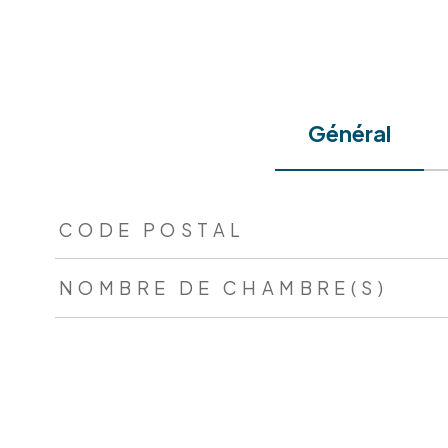
Général
TRAD_ZEPHYR_Caracteristique
TRAD_ZEPHYR_Valeur
CODE POSTAL
NOMBRE DE CHAMBRE(S)