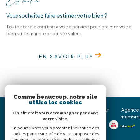
Estimation
Vous souhaitez faire estimer votre bien ?
Toute notre expertise à votre service pour estimer votre
bien sur le marché à sa juste valeur
EN SAVOIR PLUS
Comme beaucoup, notre site
utilise les cookies
Immojoy Venerque
Nous suivre sur
Agence
On aimerait vous accompagner pendant
membre
votre visite.
05 62 20 85 36
En poursuivant, vous acceptez l'utilisation des
christophe@immojoy.com
cookies par ce site, afin de vous proposer des
8 Avenue Jean Pierre
contenus adaptés et réaliser des statistiques !