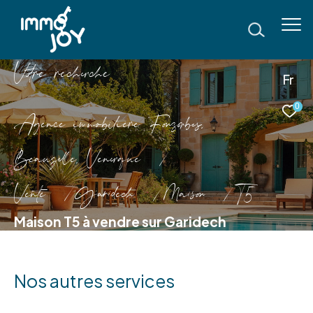
V
o
r
e
r
e
c
e
c
e
Fr
0
Agence immobilière Fonsorbes,
Beauzelle, Venerque
Vente
Garidech
Maison
T5
Maison T5 à vendre sur Garidech
Nos autres services