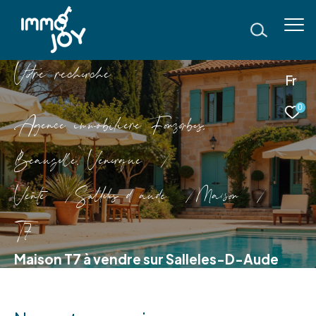
V
o
r
e
r
e
c
e
c
e
Fr
0
Agence immobilière Fonsorbes,
Beauzelle, Venerque
Vente
Salleles d aude
Maison
T7
Maison T7 à vendre sur Salleles-D-Aude