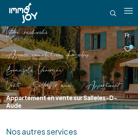
V
o
r
e
r
e
c
e
c
e
Fr
0
Agence immobilière Fonsorbes,
Beauzelle, Venerque
Vente
Salleles d aude
Appartement
Appartement en vente sur Salleles-D-
Aude
Nos autres services