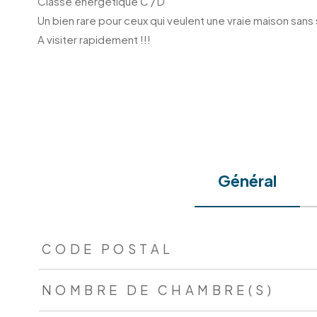
Classe énergétique C / D
Un bien rare pour ceux qui veulent une vraie maison sans sa
A visiter rapidement !!!
Général
TRAD_ZEPHYR_Caracteristique
TRAD_ZEPHYR_Valeur
CODE POSTAL
NOMBRE DE CHAMBRE(S)