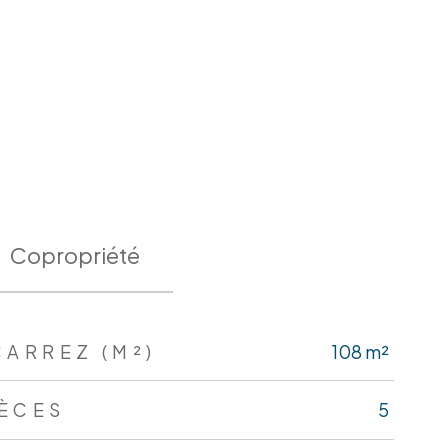
Copropriété
CARREZ (M²)
108 m²
IÈCES
5