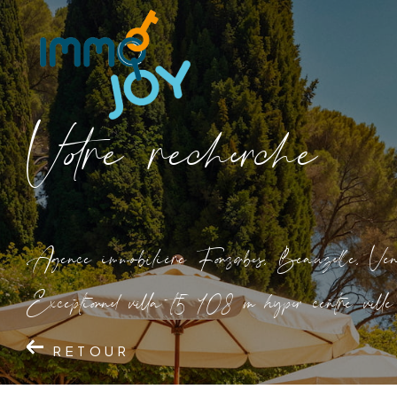
V
o
r
e
r
e
c
e
c
e
Agence immobilière Fonsorbes, Beauzelle, Ven
Exceptionnel villa t5 108 m hyper centre vill
RETOUR