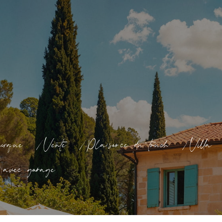
erque
Vente
Plaisance du touch
Villa
e avec garage