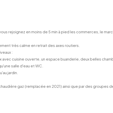
ous rejoignez en moins de 5 min à pied les commerces, le marché
ment très calme en retrait des axes routiers.
veaux :
ux avec cuisine ouverte, un espace buanderie, deux belles chamb
qu'une salle d'eau et WC.
'au jardin.
haudière gaz (remplacée en 2021) ainsi que par des groupes de 