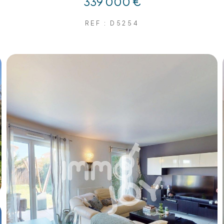
339 000 €
REF : D5254