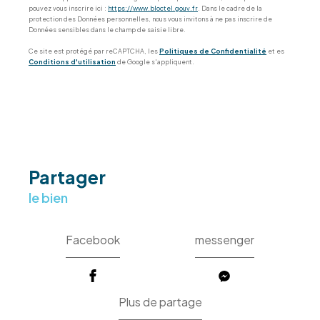
pouvez vous inscrire ici :
https://www.bloctel.gouv.fr
. Dans le cadre de la
protection des Données personnelles, nous vous invitons à ne pas inscrire de
Données sensibles dans le champ de saisie libre.
Ce site est protégé par reCAPTCHA, les
Politiques de Confidentialité
et es
Conditions d'utilisation
de Google s'appliquent.
partager
le bien
Facebook
messenger
Plus de partage