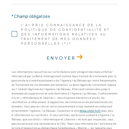
* Champ obligatoire
J'AI PRIS CONNAISSANCE DE LA
POLITIQUE DE CONFIDENTIALITÉ ET
DES INFORMATIONS RELATIVES AU
TRAITEMENT DE MES DONNÉES
PERSONNELLES (*)*
ENVOYER
Les informations recueillies sur ce formulaire sont enregistrées dans un fichier
informatisé par La Boite Immo agissant comme Sous-traitant du traitement pour la
gestion de la clientèle/prospects de l'Agence / du Réseau qui reste Responsable
du Traitement de vos Données personnelles. La base légale du traitement repose
sur l'intérêt légitime de l'Agence / du Réseau. Elles sont conservées jusqu'à
demande de suppression et sont destinées à l'Agence / au Réseau. Conformément
à la loi « informatique et libertés », vous disposez des droits d’accès, de
rectification, d’effacement, d’opposition, de limitation et de portabilité de vos
données. Vous pouvez retirer votre consentement à tout moment en contactant
directement l’Agence / Le Réseau. Consultez le site
https://cnil.fr/fr
pour plus
d’informations sur vos droits. Si vous estimez, après avoir contacté l'Agence / le
Réseau, que vos droits « Informatique et Libertés » ne sont pas respectés, vous
pouvez adresser une réclamation à la CNIL. Nous vous informons de l’existence de
la liste d'opposition au démarchage téléphonique « Bloctel », sur laquelle vous