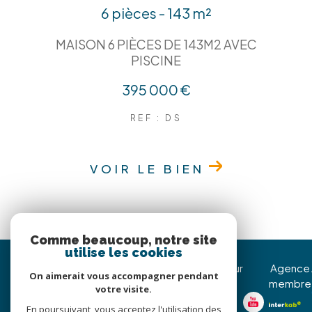
6 pièces - 143 m²
MAISON 6 PIÈCES DE 143M2 AVEC
PISCINE
395 000 €
REF : DS
VOIR LE BIEN
Comme beaucoup, notre site
utilise les cookies
Immojoy Venerque
Nous suivre sur
Agence
On aimerait vous accompagner pendant
membre
votre visite.
05 62 20 85 36
En poursuivant, vous acceptez l'utilisation des