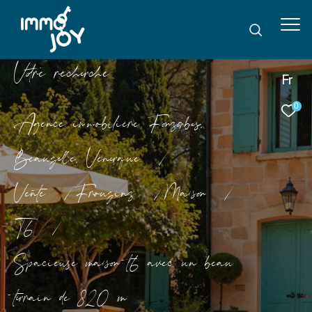
V
o
r
e
r
e
c
e
c
e
Fr
0
Agence immobilière Fonsorbes,
Beauzelle, Venerque
Vente
Frouzins
Maison
T6
Spacieuse maison t6 avec un beau
terrain de 820 m