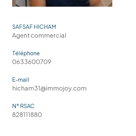
SAFSAF HICHAM
Agent commercial
Téléphone
0633600709
E-mail
hicham31@immojoy.com
N° RSAC
828111880