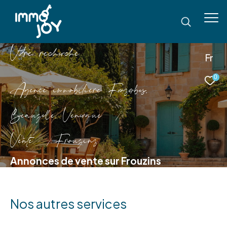
V
o
r
e
r
e
c
e
c
e
Fr
0
Agence immobilière Fonsorbes,
Beauzelle, Venerque
Vente
Frouzins
Annonces de vente sur Frouzins
Nos autres services