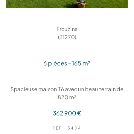
Frouzins
(31270)
6 pièces - 165 m²
Spacieuse maison T6 avec un beau terrain de
820 m²
362 900 €
REF : 5404