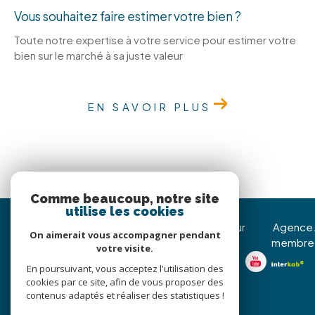
Vous souhaitez faire estimer votre bien ?
Toute notre expertise à votre service pour estimer votre
bien sur le marché à sa juste valeur
EN SAVOIR PLUS
Comme beaucoup, notre site
utilise les cookies
Immojoy Venerque
Nous suivre sur
Agence
On aimerait vous accompagner pendant
membre
votre visite.
05 62 20 85 36
En poursuivant, vous acceptez l'utilisation des
christophe@immojoy.com
cookies par ce site, afin de vous proposer des
8 Avenue Jean Pierre
contenus adaptés et réaliser des statistiques !
d’Assezat