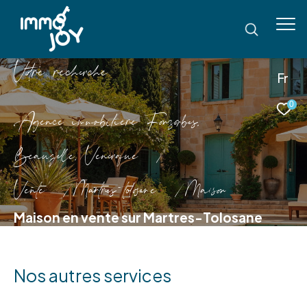
V
o
r
e
r
e
c
e
c
e
Fr
0
Agence immobilière Fonsorbes,
Beauzelle, Venerque
Vente
Martres tolosane
Maison
Maison en vente sur Martres-Tolosane
Nos autres services