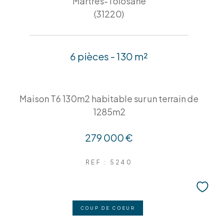
Martres-Tolosane
(31220)
6 pièces - 130 m²
Maison T6 130m2 habitable sur un terrain de
1285m2
279 000 €
REF : 5240
COUP DE COEUR