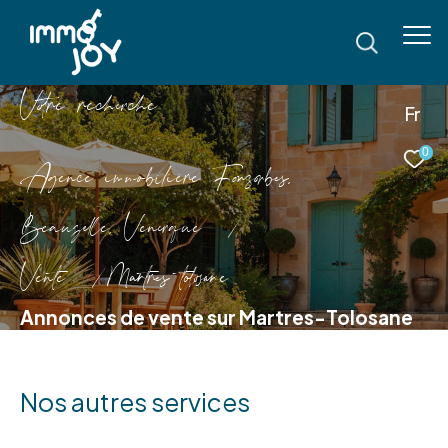
V
o
r
e
r
e
c
e
c
e
Fr
0
Agence immobilière Fonsorbes,
Beauzelle, Venerque
Vente
Martres tolosane
Annonces de vente sur Martres-Tolosane
Nos autres services