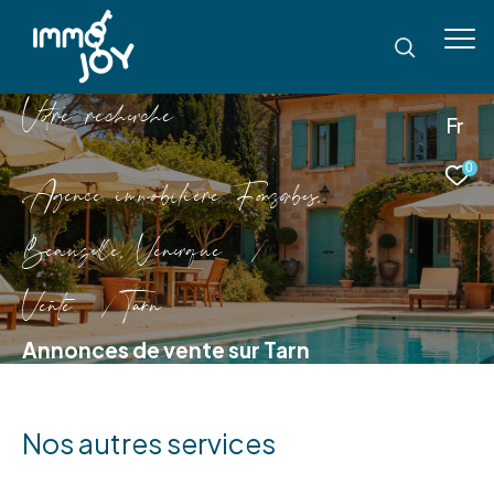
V
o
r
e
r
e
c
e
c
e
Fr
0
Agence immobilière Fonsorbes,
Beauzelle, Venerque
Vente
Tarn
Annonces de vente sur Tarn
Nos autres services