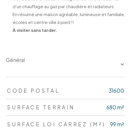
d’un chauffage au gaz par chaudière et radiateurs
En résumé une maison agréable, lumineuse et familiale,
écoles et centre ville à pied !!
À visiter sans tarder.
général
TRAD_ZEPHYR_Caracteristique
TRAD_ZEPHYR_Valeurs
CODE POSTAL
31600
SURFACE TERRAIN
680 m²
SURFACE LOI CARREZ (M²)
99 m²