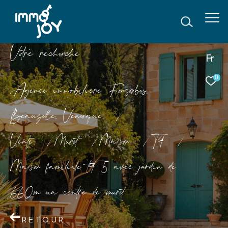
V
o
r
e
r
e
c
e
c
e
Fr
0
Agence immobilière Fonsorbes,
Beauzelle, Venerque
Vente
Muret
Maison
T4
Maison familiale t4 5 avec jardin de
660m ua centre de muret
RETOUR