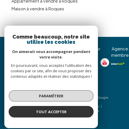
Appartement à vendre à Roques
Maison à vendre à Roques
Comme beaucoup, notre site
utilise les cookies
Immojoy Venerque
Nous suivre sur
Agence
On aimerait vous accompagner pendant
membre
votre visite.
05 62 20 85 36
En poursuivant, vous acceptez l'utilisation des
christophe@immojoy.com
cookies par ce site, afin de vous proposer des
8 Avenue Jean Pierre
contenus adaptés et réaliser des statistiques !
d’Assezat
31810
venerque
PARAMÉTRER
© 2026 | Tous droits réservés | Traduction powered by Google
|
Nos honoraires
Plan du site
Mentions légales
Admin
Nos liens
Politique RGPD
Cookies
TOUT ACCEPTER