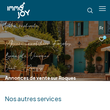
V
o
r
e
r
e
c
e
c
e
Fr
0
Agence immobilière Fonsorbes,
Beauzelle, Venerque
Vente
Roques
Annonces de vente sur Roques
Nos autres services