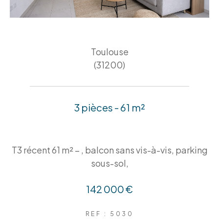
Toulouse
(31200)
3 pièces - 61 m²
T3 récent 61 m² – , balcon sans vis-à-vis, parking
sous-sol,
142 000 €
REF : 5030