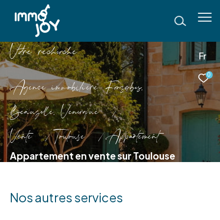
V
o
r
e
r
e
c
e
c
e
Fr
0
Agence immobilière Fonsorbes,
Beauzelle, Venerque
Vente
Toulouse
Appartement
Appartement en vente sur Toulouse
Nos autres services