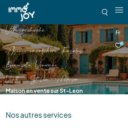
V
o
r
e
r
e
c
e
c
e
Fr
0
Agence immobilière Fonsorbes,
Beauzelle, Venerque
Vente
St leon
Maison
Maison en vente sur St-Leon
Nos autres services