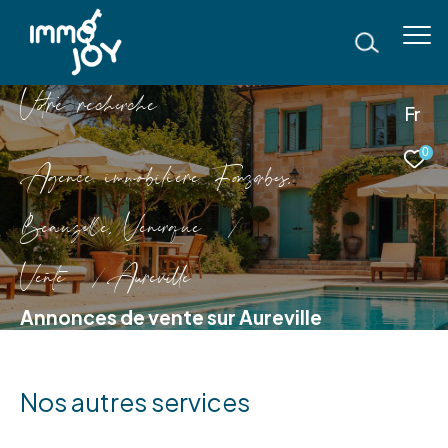
V
o
r
e
r
e
c
e
c
e
Fr
0
Agence immobilière Fonsorbes,
Beauzelle, Venerque
Vente
Aureville
Annonces de vente sur Aureville
Nos autres services