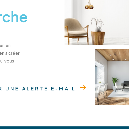
rche
ien en
ien à créer
ui vous
R UNE ALERTE E-MAIL