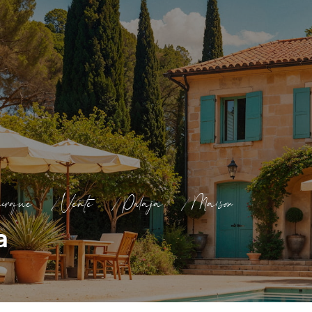
erque
Vente
Palaja
Maison
a