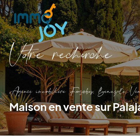
V
o
r
e
r
e
c
e
c
e
Agence immobilière Fonsorbes, Beauzelle, Ven
Maison en vente sur Palaj