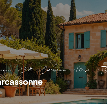
erque
Vente
Carcassonne
Maison
T6
Carcassonne