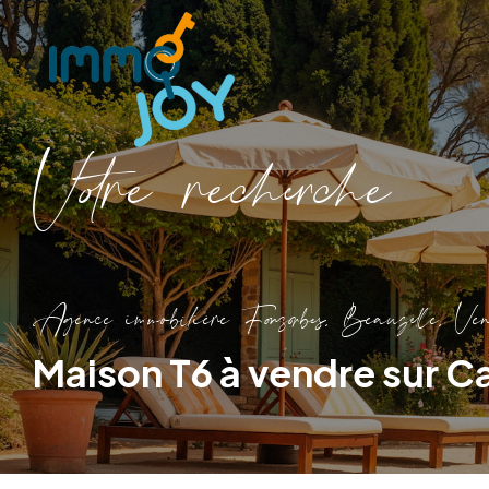
V
o
r
e
r
e
c
e
c
e
Agence immobilière Fonsorbes, Beauzelle, Ven
Maison T6 à vendre sur 