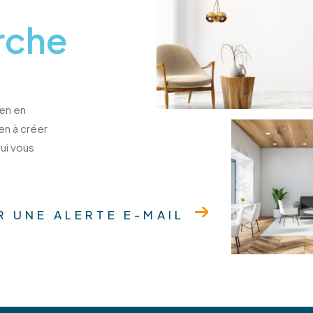
rche
ien en
ien à créer
ui vous
R UNE ALERTE E-MAIL