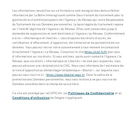
Les informations recueillies sur ce formulaire sont enregistrées dans un fichier
informatisé par La Boite Immo agissant comme Sous-traitant du traitement pour la
gestion de la clientèle/prospects de l'Agence / du Réseau qui reste Responsable
du Traitement de vos Données personnelles. La base légale du traitement repose
sur l'intérêt légitime de l'Agence / du Réseau. Elles sont conservées jusqu'à
demande de suppression et sont destinées à l'Agence / au Réseau. Conformément
à la loi « informatique et libertés », vous disposez des droits d’accès, de
rectification, d’effacement, d’opposition, de limitation et de portabilité de vos
données. Vous pouvez retirer votre consentement à tout moment en contactant
directement l’Agence / Le Réseau. Consultez le site
https://cnil.fr/fr
pour plus
d’informations sur vos droits. Si vous estimez, après avoir contacté l'Agence / le
Réseau, que vos droits « Informatique et Libertés » ne sont pas respectés, vous
pouvez adresser une réclamation à la CNIL. Nous vous informons de l’existence de
la liste d'opposition au démarchage téléphonique « Bloctel », sur laquelle vous
pouvez vous inscrire ici :
https://www.bloctel.gouv.fr
. Dans le cadre de la
protection des Données personnelles, nous vous invitons à ne pas inscrire de
Données sensibles dans le champ de saisie libre.
Ce site est protégé par reCAPTCHA, les
Politiques de Confidentialité
et es
Conditions d'utilisation
de Google s'appliquent.