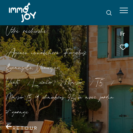
V
o
r
e
r
e
c
e
c
e
Fr
0
Agence immobilière Fonsorbes,
Beauzelle, Venerque
Vente
L union
Maison
T5
Maison t5 4 chambres 96 m avec jardin
et garage
RETOUR