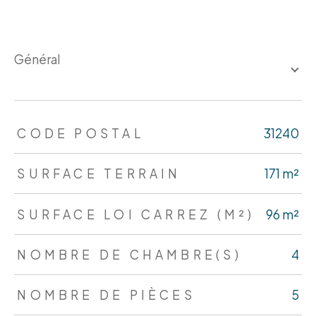
général
TRAD_ZEPHYR_Caracteristique
TRAD_ZEPHYR_Valeurs
CODE POSTAL
31240
SURFACE TERRAIN
171 m²
SURFACE LOI CARREZ (M²)
96 m²
NOMBRE DE CHAMBRE(S)
4
NOMBRE DE PIÈCES
5