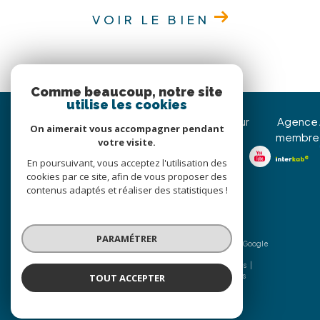
VOIR LE BIEN
Comme beaucoup, notre site
utilise les cookies
Immojoy Venerque
Nous suivre sur
Agence
On aimerait vous accompagner pendant
membre
votre visite.
05 62 20 85 36
En poursuivant, vous acceptez l'utilisation des
christophe@immojoy.com
cookies par ce site, afin de vous proposer des
8 Avenue Jean Pierre
contenus adaptés et réaliser des statistiques !
d’Assezat
31810
venerque
PARAMÉTRER
© 2026 | Tous droits réservés | Traduction powered by Google
|
Nos honoraires
Plan du site
Mentions légales
TOUT ACCEPTER
Admin
Nos liens
Politique RGPD
Cookies