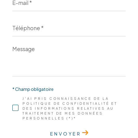
mail
*
Téléphone
*
Message
*
* Champ obligatoire
J'AI PRIS CONNAISSANCE DE LA
POLITIQUE DE CONFIDENTIALITÉ ET
DES INFORMATIONS RELATIVES AU
TRAITEMENT DE MES DONNÉES
PERSONNELLES (*)*
ENVOYER