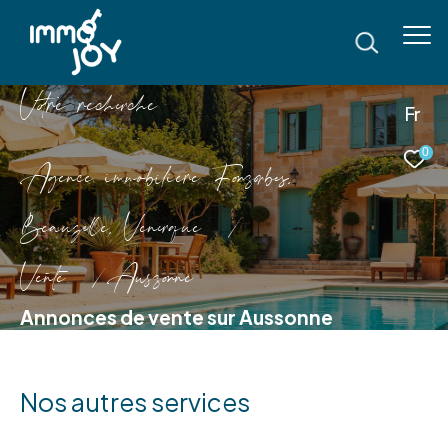
V
o
r
e
r
e
c
e
c
e
Fr
0
Agence immobilière Fonsorbes,
Beauzelle, Venerque
Vente
Aussonne
Annonces de vente sur Aussonne
Nos autres services