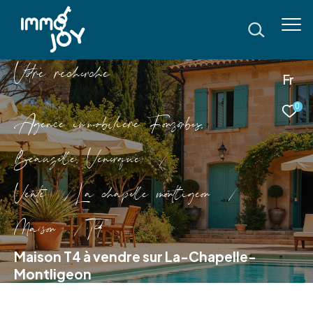
V
o
r
e
r
e
c
e
c
e
Fr
0
Agence immobilière Fonsorbes,
Beauzelle, Venerque
Vente
La chapelle montligeon
Maison
T4
Maison T4 à vendre sur La-Chapelle-
Montligeon