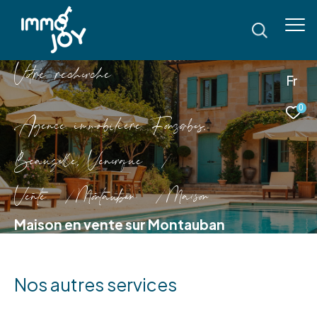
V
o
r
e
r
e
c
e
c
e
Fr
0
Agence immobilière Fonsorbes,
Beauzelle, Venerque
Vente
Montauban
Maison
Maison en vente sur Montauban
Nos autres services