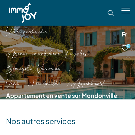
V
o
r
e
r
e
c
e
c
e
Fr
0
Agence immobilière Fonsorbes,
Beauzelle, Venerque
Vente
Mondonville
Appartement
Appartement en vente sur Mondonville
Nos autres services