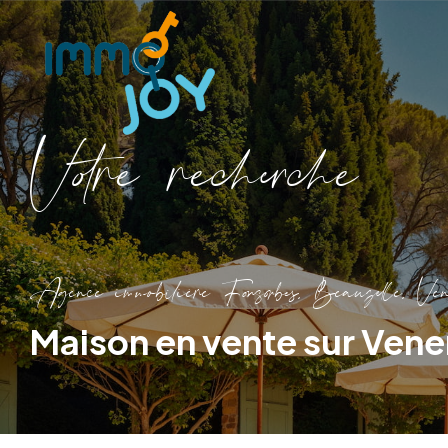
V
o
r
e
r
e
c
e
c
e
Agence immobilière Fonsorbes, Beauzelle, Ven
Maison en vente sur Ven