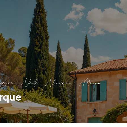
erque
Vente
Venerque
Maison
erque