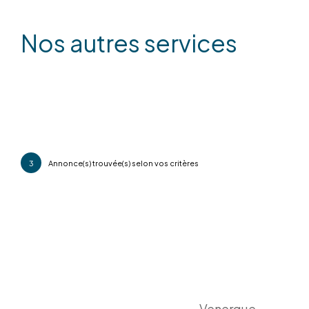
Nos autres services
3
Annonce(s) trouvée(s) selon vos critères
Venerque