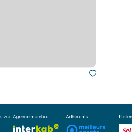
uivre
Agence membre
Adhérents
Parten