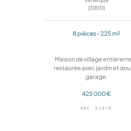
(31810)
8 pièces - 225 m²
Maison de village entièrem
restaurée avec jardin et do
garage.
425 000 €
REF : 5287B