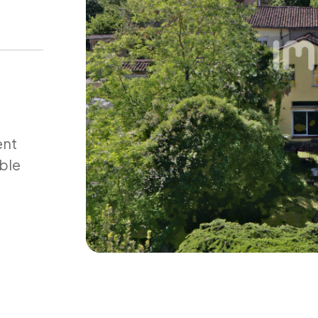
ent
uble