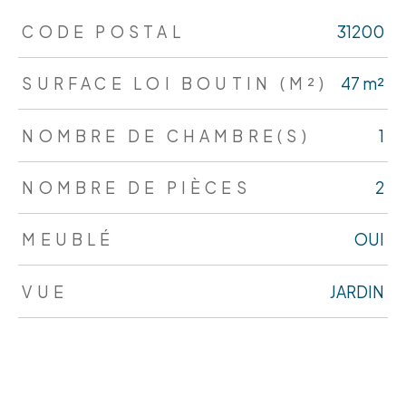
TRAD_ZEPHYR_Caracteristique
TRAD_ZEPHYR_Valeurs
CODE POSTAL
31200
SURFACE LOI BOUTIN (M²)
47 m²
NOMBRE DE CHAMBRE(S)
1
NOMBRE DE PIÈCES
2
MEUBLÉ
OUI
VUE
JARDIN