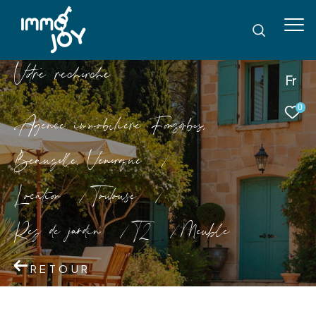
V
o
r
e
r
e
c
e
c
e
Fr
0
Agence immobilière Fonsorbes,
Beauzelle, Venerque
Location
Toulouse
Rez de jardin
T2
Meuble
RETOUR