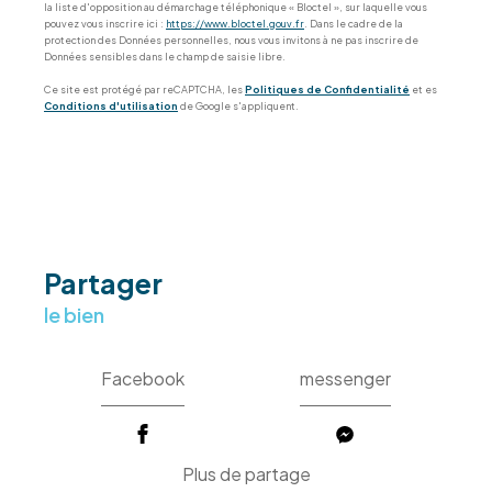
la liste d'opposition au démarchage téléphonique « Bloctel », sur laquelle vous
pouvez vous inscrire ici :
https://www.bloctel.gouv.fr
. Dans le cadre de la
protection des Données personnelles, nous vous invitons à ne pas inscrire de
Données sensibles dans le champ de saisie libre.
Ce site est protégé par reCAPTCHA, les
Politiques de Confidentialité
et es
Conditions d'utilisation
de Google s'appliquent.
partager
le bien
Facebook
messenger
Plus de partage