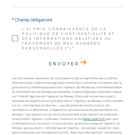
* Champ obligatoire
J'AI PRIS CONNAISSANCE DE LA
POLITIQUE DE CONFIDENTIALITÉ ET
DES INFORMATIONS RELATIVES AU
TRAITEMENT DE MES DONNÉES
PERSONNELLES (*)*
ENVOYER
Les informations recueillies sur ce formulaire sont enregistrées dans un fichier
informatisé par La Boite Immo agissant comme Sous-traitant du traitement pour la
gestion de la clientèle/prospects de l'Agence / du Réseau qui reste Responsable
du Traitement de vos Données personnelles. La base légale du traitement repose
sur l'intérêt légitime de l'Agence / du Réseau. Elles sont conservées jusqu'à
demande de suppression et sont destinées à l'Agence / au Réseau. Conformément
à la loi « informatique et libertés », vous disposez des droits d’accès, de
rectification, d’effacement, d’opposition, de limitation et de portabilité de vos
données. Vous pouvez retirer votre consentement à tout moment en contactant
directement l’Agence / Le Réseau. Consultez le site
https://cnil.fr/fr
pour plus
d’informations sur vos droits. Si vous estimez, après avoir contacté l'Agence / le
Réseau, que vos droits « Informatique et Libertés » ne sont pas respectés, vous
pouvez adresser une réclamation à la CNIL. Nous vous informons de l’existence de