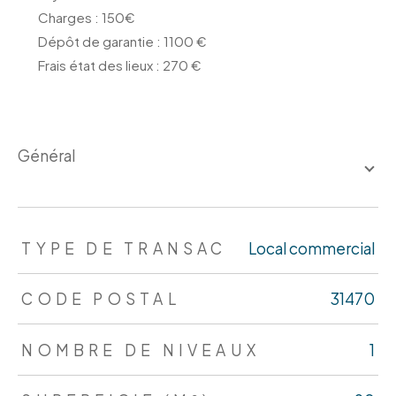
Charges : 150€
Dépôt de garantie : 1100 €
Frais état des lieux : 270 €
général
TRAD_ZEPHYR_Caracteristique
TRAD_ZEPHYR_Valeurs
TYPE DE TRANSAC
Local commercial
CODE POSTAL
31470
NOMBRE DE NIVEAUX
1