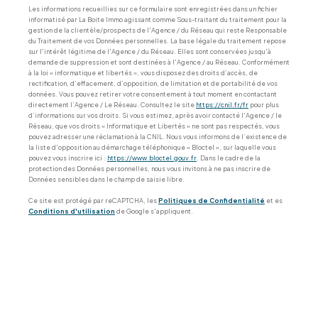
Les informations recueillies sur ce formulaire sont enregistrées dans un fichier
informatisé par La Boite Immo agissant comme Sous-traitant du traitement pour la
gestion de la clientèle/prospects de l'Agence / du Réseau qui reste Responsable
du Traitement de vos Données personnelles. La base légale du traitement repose
sur l'intérêt légitime de l'Agence / du Réseau. Elles sont conservées jusqu'à
demande de suppression et sont destinées à l'Agence / au Réseau. Conformément
à la loi « informatique et libertés », vous disposez des droits d’accès, de
rectification, d’effacement, d’opposition, de limitation et de portabilité de vos
données. Vous pouvez retirer votre consentement à tout moment en contactant
directement l’Agence / Le Réseau. Consultez le site
https://cnil.fr/fr
pour plus
d’informations sur vos droits. Si vous estimez, après avoir contacté l'Agence / le
Réseau, que vos droits « Informatique et Libertés » ne sont pas respectés, vous
pouvez adresser une réclamation à la CNIL. Nous vous informons de l’existence de
la liste d'opposition au démarchage téléphonique « Bloctel », sur laquelle vous
pouvez vous inscrire ici :
https://www.bloctel.gouv.fr
. Dans le cadre de la
protection des Données personnelles, nous vous invitons à ne pas inscrire de
Données sensibles dans le champ de saisie libre.
Ce site est protégé par reCAPTCHA, les
Politiques de Confidentialité
et es
Conditions d'utilisation
de Google s'appliquent.