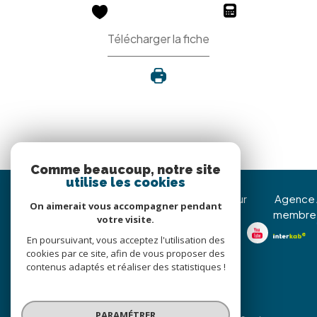
Télécharger la fiche
Comme beaucoup, notre site
utilise les cookies
Immojoy Venerque
Nous suivre sur
Agence
On aimerait vous accompagner pendant
membre
votre visite.
05 62 20 85 36
En poursuivant, vous acceptez l'utilisation des
christophe@immojoy.com
cookies par ce site, afin de vous proposer des
8 Avenue Jean Pierre
contenus adaptés et réaliser des statistiques !
d’Assezat
31810
venerque
PARAMÉTRER