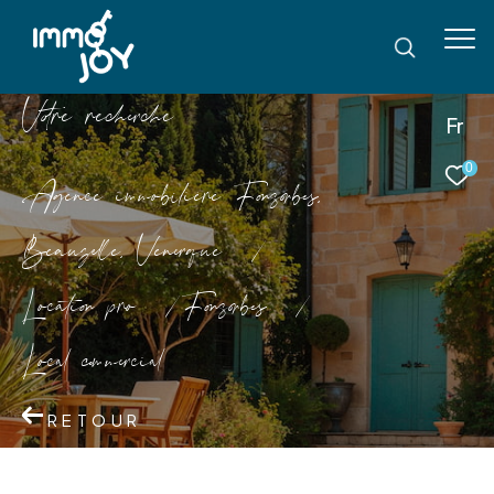
V
o
r
e
r
e
c
e
c
e
Fr
0
Agence immobilière Fonsorbes,
Beauzelle, Venerque
Location pro
Fonsorbes
Local commercial
RETOUR